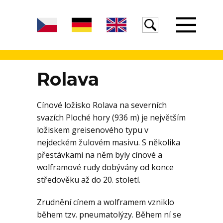
Úvod
Rolava
Cínové ložisko Rolava na severních
Žula
svazích Ploché hory (936 m) je největším
ložiskem greisenového typu v
nejdeckém žulovém masivu. S několika
Voda
přestávkami na něm byly cínové a
wolframové rudy dobývány od konce
středověku až do 20. století.
Egeria
Zrudnění cínem a wolframem vzniklo
během tzv. pneumatolýzy. Během ní se