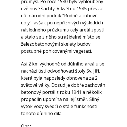
průmysl. Po roce 1940 byly vyhloubeny
dvě nové šachty. V květnu 1945 převzal
důl národní podnik “Rudné a tuhové
doly”, avšak po nepříznivých výsledcích
následného průzkumu celý areál zpustl
a stalo se z něho strašidelné místo se
železobetonovými skelety budov
postupně pohlcovanými vegetací.
Asi 2 km východně od důlního areálu se
nachází ústí odvodňovací štoly Sv. Jiří,
která byla naposledy obnovena za 2.
světové války. Dosud je dobře zachován
betonový portál z roku 1941 a několik
propadlin upomíná na její směr. Silný
výtok vody svědčí o stálé funkčnosti
tohoto důlního díla.
Obr.: