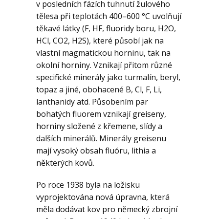
Geologie
v posledních fázích tuhnutí žulového
tělesa při teplotách 400–600 °C uvolňují
těkavé látky (F, HF, fluoridy boru, H2O,
Kontakt
HCl, CO2, H2S), které působí jak na
vlastní magmatickou horninu, tak na
okolní horniny. Vznikají přitom různé
specifické minerály jako turmalín, beryl,
topaz a jiné, obohacené B, Cl, F, Li,
lanthanidy atd. Působením par
bohatých fluorem vznikají greiseny,
horniny složené z křemene, slídy a
dalších minerálů. Minerály greisenu
mají vysoký obsah fluóru, lithia a
některých kovů.
Po roce 1938 byla na ložisku
vyprojektována nová úpravna, která
měla dodávat kov pro německý zbrojní