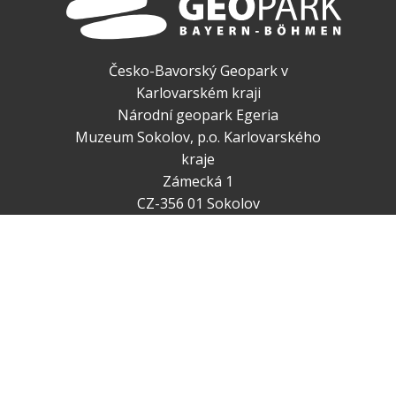
Česko-Bavorský Geopark v
Karlovarském kraji
Národní geopark Egeria
Muzeum Sokolov, p.o. Karlovarského
kraje
Zámecká 1
CZ-356 01 Sokolov
info@geopark.cz