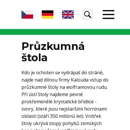
Úvod
Průzkumná
štola
Žula
Kdo je ochoten se vydrápat do stráně,
najde nad dílnou firmy Kalouda vstup do
Voda
průzkumné štoly na wolframovou rudu.
Při ústí štoly najdeme pevné
prokřemenělé krystalické břidlice -
Egeria
svory, které jsou nejstaršími horninami
oblasti (stáří 350 miliónů let). Vnitřek
štoly ukrývá stopy pohybů zemských