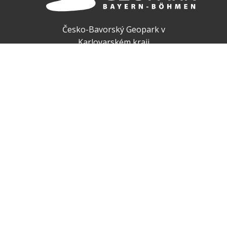
Česko-Bavorský Geopark v
Karlovarském kraji
Národní geopark Egeria
Muzeum Sokolov, p.o. Karlovarského
kraje
Zámecká 1
CZ-356 01 Sokolov
info@geopark.cz