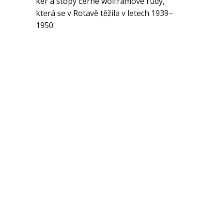
Geologie
ker a stopy černé wolframové rudy,
která se v Rotavě těžila v letech 1939–
1950.
Kontakt