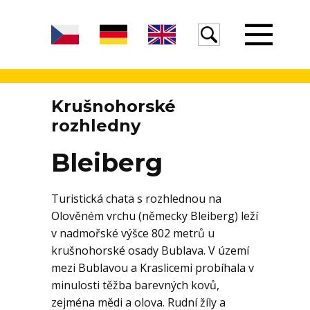
Úvod
Krušnohorské
rozhledny
Žula
Bleiberg
Turistická chata s rozhlednou na
Voda
Olověném vrchu (německy Bleiberg) leží
v nadmořské výšce 802 metrů u
krušnohorské osady Bublava. V území
Egeria
mezi Bublavou a Kraslicemi probíhala v
minulosti těžba barevných kovů,
zejména mědi a olova. Rudní žíly a