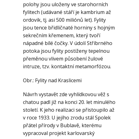
Geologie
polohy jsou uloženy ve starohorních
fylitech (udávané stáří je kambrium až
ordovik, tj. asi 500 miliónů let). Fylity
Kontakt
jsou tence břidličnaté horniny s hojným
sekrečním křemenem, který tvoří
nápadné bílé čočky. V údolí Stříbrného
potoka jsou fylity postiženy tepelnou
přeměnou vlivem působení žulové
intruze, tzv. kontaktní metamorfózou.
Obr.: Fylity nad Kraslicemi
Návrh vystavět zde vyhlídkovou věž s
chatou padl již na konci 20. let minulého
století. K jeho realizaci se přistoupilo až
v roce 1933. U jejího zrodu stál Spolek
přátel přírody v Bublavě, kterému
vypracoval projekt karlovarský