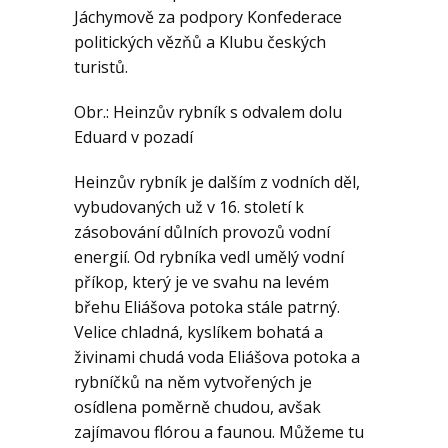
Geologie
Jáchymově za podpory Konfederace
politických vězňů a Klubu českých
turistů.
Kontakt
Obr.: Heinzův rybník s odvalem dolu
Eduard v pozadí
Heinzův rybník je dalším z vodních děl,
vybudovaných už v 16. století k
zásobování důlních provozů vodní
energií. Od rybníka vedl umělý vodní
příkop, který je ve svahu na levém
břehu Eliášova potoka stále patrný.
Velice chladná, kyslíkem bohatá a
živinami chudá voda Eliášova potoka a
rybníčků na něm vytvořených je
osídlena poměrně chudou, avšak
zajímavou flórou a faunou. Můžeme tu