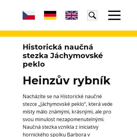
Úvod
Historická naučná
stezka Jáchymovské
peklo
Žula
Heinzův rybník
Voda
Nacházíte se na Historické naučné
stezce „Jáchymovské peklo“, která vede
místy málo známými, krásnými, ale pro
Egeria
svou minulost nezapomenutelnými.
Naučná stezka vznikla z iniciativy
hornického spolku Barbora v