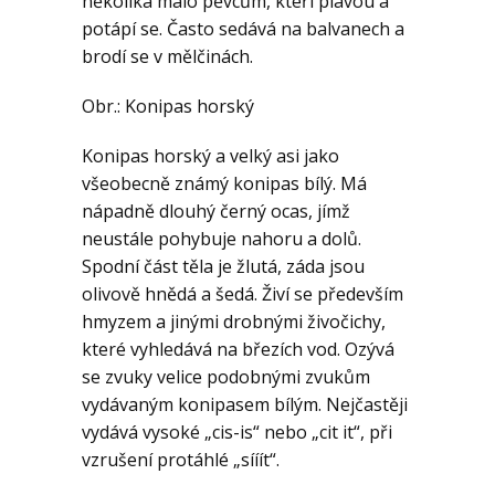
několika málo pěvcům, kteří plavou a
potápí se. Často sedává na balvanech a
brodí se v mělčinách.
Obr.: Konipas horský
Konipas horský a velký asi jako
všeobecně známý konipas bílý. Má
nápadně dlouhý černý ocas, jímž
neustále pohybuje nahoru a dolů.
Spodní část těla je žlutá, záda jsou
olivově hnědá a šedá. Živí se především
hmyzem a jinými drobnými živočichy,
které vyhledává na březích vod. Ozývá
se zvuky velice podobnými zvukům
vydávaným konipasem bílým. Nejčastěji
vydává vysoké „cis-is“ nebo „cit it“, při
vzrušení protáhlé „sííít“.