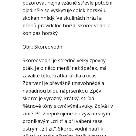
pozorovat hejna vzácné střevle potoční,
ojediněle se vyskytuje čolek horský u
skokan hnědý. Ve skulinách hrází a
břehů pravidelné hnízdí skorec vodní a
konipas horský.
Obr.: Skorec vodní
Skorec vodní je středně velký zpěvný
pták. Je o něco menší než špaček, má
zavalité tělo, krátká křídla a ocas.
Zbarvení je převážně tmavohnědé a
nápadnou bílou náprsenkou. Zpěv
skorce je výrazný, krátký, střídá
flétnové tóny s cvrčivými zvuky. Zpívá i v
zimě. Při znepokojení se ozývá drsným
pronikavým „criit“ a při vábení zase
ostrým „zit zit“. Skorec vodní patří k