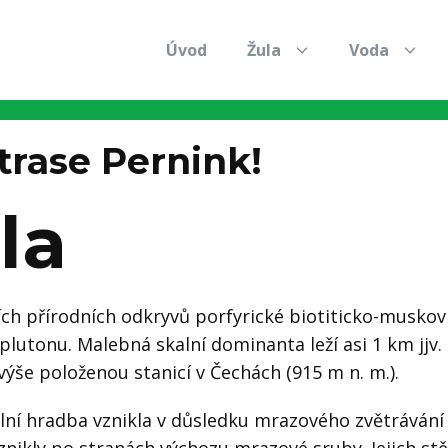
Úvod
Žula
Voda
trase Pernink!
la
ších přírodních odkryvů porfyrické biotiticko-muskovit
utonu. Malebná skalní dominanta leží asi 1 km jjv. o
še položenou stanicí v Čechách (915 m n. m.).
alní hradba vznikla v důsledku mrazového zvětrávání