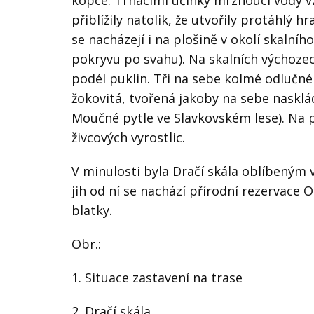
kopce. Trhacími účinky mrznoucí vody v
přiblížily natolik, že utvořily protáhlý
se nacházejí i na plošině v okolí skalníh
pokryvu po svahu). Na skalních výchoze
podél puklin. Tři na sebe kolmé odlučné 
žokovitá, tvořená jakoby na sebe naskl
Moučné pytle ve Slavkovském lese). Na po
živcových vyrostlic.
V minulosti byla Dračí skála oblíbeným
jih od ní se nachází přírodní rezervace
blatky.
Obr.:
1. Situace zastavení na trase
2. Dračí skála