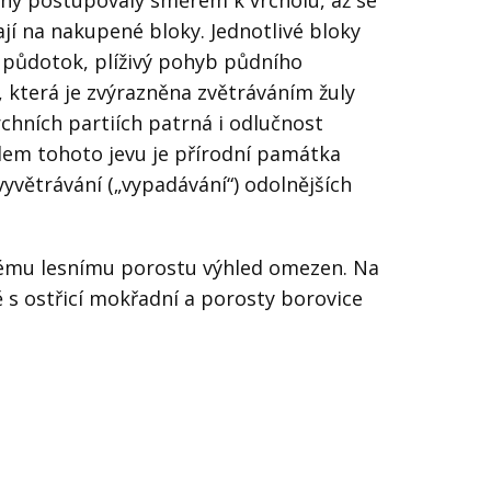
ěny postupovaly směrem k vrcholu, až se
ají na nakupené bloky. Jednotlivé bloky
 = půdotok, plíživý pohyb půdního
 která je zvýrazněna zvětráváním žuly
rchních partiích patrná i odlučnost
dem tohoto jevu je přírodní památka
vyvětrávání („vypadávání“) odolnějších
okému lesnímu porostu výhled omezen. Na
 s ostřicí mokřadní a porosty borovice