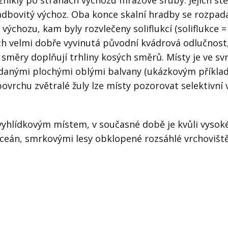
znikly po stranách výchozu mrazové sruby. Jejich st
 hradbovitý výchoz. Oba konce skalní hradby se rozpad
o výchozu, kam byly rozvlečeny soliflukcí (soliflukce
ch velmi dobře vyvinutá původní kvádrová odlučnost,
směry doplňují trhliny kosých směrů. Místy je ve sv
ádanými plochými oblými balvany (ukázkovým příkla
vrchu zvětralé žuly lze místy pozorovat selektivní 
 vyhlídkovým místem, v současné době je kvůli vys
 Oceán, smrkovými lesy obklopené rozsáhlé vrchoviště