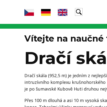
Vítejte na naučné 
Dračí ská
Dračí skála (952,5 m) je jedním z nejlep
intruzívního komplexu krušnohorského pl
je po šumavské Kubově Huti druhou nejvý
Přes 100 m dlouhá a asi 10 m vysoká sk