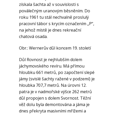
Geologie
získala šachta až v souvislosti s
poválečným uranovým běsněním. Do
roku 1961 tu stál nechvalně proslulý
Kontakt
pracovní tábor s krycím označením „P“,
na jehož místě je dnes rekreační
chatová osada.
Obr.: Wernerův důl koncem 19. století
Důl Rovnost je nejhlubším dolem
jáchymovského revíru. Má přímou
hloubku 661 metrů, po započtení slepé
jámy (svislé šachty ražené v podzemí) je
hloubka 707,7 metrů. Na úrovni 12.
patra je v nadmořské výšce 262 metrů
důl propojen s dolem Svornost. Těžní
věž dolu byla demontována a jáma je
dnes překryta masivními mřížemi a