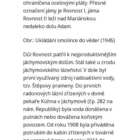
ohraničena ocelovými pláty. Přesné
označení jámy je Rovnost I, jáma
Rovnost II leží nad Mariánskou
nedaleko dolu Adam.
Obr.: Ukládání smolince do věder (1945)
Důl Rovnost patřil k nejproduktivnějším
jáchymovským dolům. Stál také u zrodu
jáchymovského lázeňství. V dole byl
první využívaný zdroj radioaktivní vody,
tzv. Štěpovy prameny. Do prvních
radonových lázní zřízených v domě
pekaře Kühna v Jáchymově (čp. 282 na
nám. Republiky) byla voda donášena v
putnách nebo dovážena koňským
povozem. Od roku 1908 byla přiváděna
potrubím do kabin zřízených v továrně