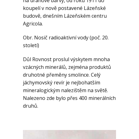
na uranové barvy, od roku 1911 do
koupelí v nově postavené Lázeňské
budově, dnešním Lázeňském centru
Agricola.
Obr. Nosič radioaktivní vody (poč. 20.
století)
Důl Rovnost proslul výskytem mnoha
vzácných minerálů, zejména produktů
druhotné přeměny smolince. Celý
jáchymovský revír je nejbohatším
mineralogickým nalezištěm na světě.
Nalezeno zde bylo přes 400 minerálních
druhů.