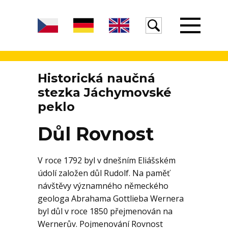
Úvod
Historická naučná
stezka Jáchymovské
peklo
Žula
Důl Rovnost
Voda
V roce 1792 byl v dnešním Eliášském
údolí založen důl Rudolf. Na paměť
návštěvy významného německého
Egeria
geologa Abrahama Gottlieba Wernera
byl důl v roce 1850 přejmenován na
Wernerův. Pojmenování Rovnost