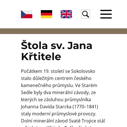
Úvod
Štola sv. Jana
Křtitele
Žula
Počátkem 19. století se Sokolovsko
stalo důležitým centrem českého
Voda
kamenečného průmyslu. Ve Starém
Sedle byly dva minerální závody, ze
kterých se zásluhou průmyslníka
Egeria
Johanna Davida Starcka (1770–1841)
staly moderní průmyslové provozy.
Dolní minerální závod Svaté Trojice stál