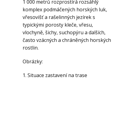
Geologie
1 000 metrů rozprostírá rozsáhlý
komplex podmáčených horských luk,
vřesovišť a rašelinných jezírek s
Kontakt
typickými porosty kleče, vřesu,
vlochyně, šichy, suchopýru a dalších,
často vzácných a chráněných horských
rostlin.
Obrázky:
1. Situace zastavení na trase