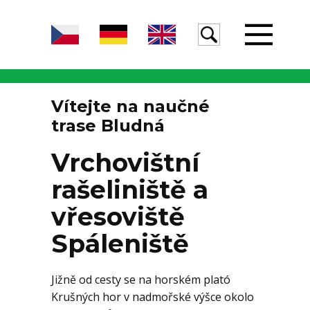
Úvod
Vítejte na naučné
trase Bludná
Žula
Vrchovištní
rašeliniště a
Voda
vřesoviště
Spáleniště
Egeria
Jižně od cesty se na horském plató
Krušných hor v nadmořské výšce okolo