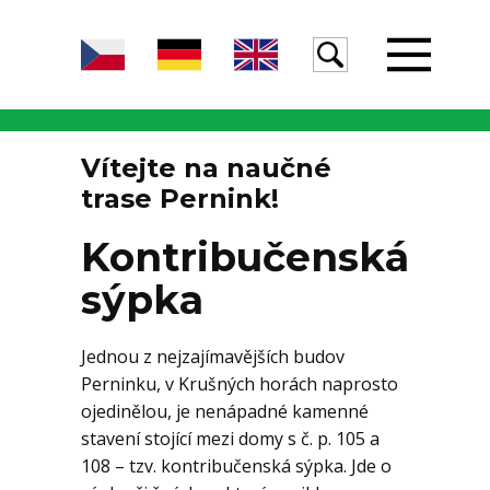
Úvod
Vítejte na naučné
trase Pernink!
Žula
Kontribučenská
sýpka
Voda
Jednou z nejzajímavějších budov
Perninku, v Krušných horách naprosto
Egeria
ojedinělou, je nenápadné kamenné
stavení stojící mezi domy s č. p. 105 a
108 – tzv. kontribučenská sýpka. Jde o