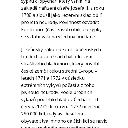
Geologie
sýpku či špýchar, který vznikl na
základě nařízení císaře Josefa II. z roku
1788 a sloužil jako rezervní sklad obilí
Kontakt
pro léta neúrody. Povinnost odvádět
kontribuce (část zásob obilí) do sýpky
se vztahovala na všechny poddané.
Josefinský zákon o kontribučenských
fondech a záložnách byl odrazem
strašlivého hladomoru, který postihl
české země i celou střední Evropu v
letech 1771 a 1772 v důsledku
extrémních výkyvů počasí a z toho
plynoucí neúrody. Podle úředních
výkazů podlehlo hladu v Čechách od
června 1771 do června 1772 nejméně
250 000 lidí, tedy asi desetina
obyvatelstva, mnoho dalších lidí se navíc