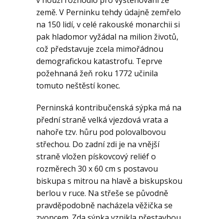
v nouzi rozhodlo pro vystěhování ze
země. V Perninku tehdy údajně zemřelo
na 150 lidí, v celé rakouské monarchii si
pak hladomor vyžádal na milion životů,
což představuje zcela mimořádnou
demografickou katastrofu. Teprve
požehnaná žeň roku 1772 učinila
tomuto neštěstí konec.
Perninská kontribučenská sýpka má na
přední straně velká vjezdová vrata a
nahoře tzv. hůru pod polovalbovou
střechou. Do zadní zdi je na vnější
straně vložen pískovcový reliéf o
rozměrech 30 x 60 cm s postavou
biskupa s mitrou na hlavě a biskupskou
berlou v ruce. Na střeše se původně
pravděpodobně nacházela věžička se
zvoncem. Zda sýpka vznikla přestavbou