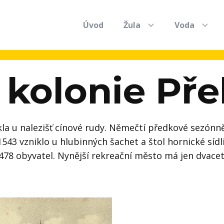
Úvod
Žula
Voda
 kolonie Př
a u nalezišť cínové rudy. Němečtí předkové sezónně r
1543 vzniklo u hlubinných šachet a štol hornické síd
78 obyvatel. Nynější rekreační město má jen dvacet