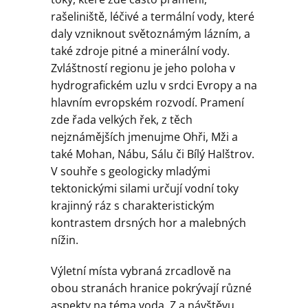
rašeliniště, léčivé a termální vody, které
daly vzniknout světoznámým lázním, a
také zdroje pitné a minerální vody.
Zvláštností regionu je jeho poloha v
hydrografickém uzlu v srdci Evropy a na
hlavním evropském rozvodí. Pramení
zde řada velkých řek, z těch
nejznámějších jmenujme Ohři, Mži a
také Mohan, Nábu, Sálu či Bílý Halštrov.
V souhře s geologicky mladými
tektonickými silami určují vodní toky
krajinný ráz s charakteristickým
kontrastem drsných hor a malebných
nížin.
Výletní místa vybraná zrcadlově na
obou stranách hranice pokrývají různé
aspekty na téma voda. Z a návštěvu