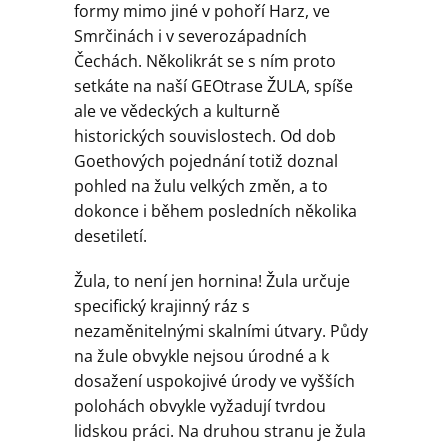
formy mimo jiné v pohoří Harz, ve
Smrčinách i v severozápadních
Čechách. Několikrát se s ním proto
setkáte na naší GEOtrase ŽULA, spíše
ale ve vědeckých a kulturně
historických souvislostech. Od dob
Goethových pojednání totiž doznal
pohled na žulu velkých změn, a to
dokonce i během posledních několika
desetiletí.
Žula, to není jen hornina! Žula určuje
specifický krajinný ráz s
nezaměnitelnými skalními útvary. Půdy
na žule obvykle nejsou úrodné a k
dosažení uspokojivé úrody ve vyšších
polohách obvykle vyžadují tvrdou
lidskou práci. Na druhou stranu je žula