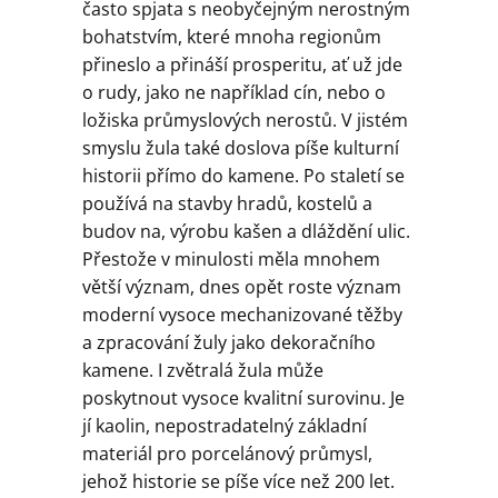
často spjata s neobyčejným nerostným
bohatstvím, které mnoha regionům
přineslo a přináší prosperitu, ať už jde
o rudy, jako ne například cín, nebo o
ložiska průmyslových nerostů. V jistém
smyslu žula také doslova píše kulturní
historii přímo do kamene. Po staletí se
používá na stavby hradů, kostelů a
budov na, výrobu kašen a dláždění ulic.
Přestože v minulosti měla mnohem
větší význam, dnes opět roste význam
moderní vysoce mechanizované těžby
a zpracování žuly jako dekoračního
kamene. I zvětralá žula může
poskytnout vysoce kvalitní surovinu. Je
jí kaolin, nepostradatelný základní
materiál pro porcelánový průmysl,
jehož historie se píše více než 200 let.