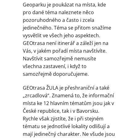
Geoparku je poukázat na místa, kde
pro dané téma naleznete něco
pozoruhodného a často i zcela
jedinečného. Téma se přitom snažíme
vysvětlit ve všech jeho aspektech.
GEOtrasa není itinerář a záleží jen na
Vás, v jakém pořadí místa navštívíte.
Navštívit samozřejmě nemusíte
všechna zastavení, i když to
samozřejmě doporučujeme.
GEOtrasa ŽULA je přeshraniční a také
„zrcadlová“. Znamená to, že informační
místa ke 12 hlavním tématům jsou jak v
České republice, tak i v Bavorsku.
Rychle však zjistíte, že i při stejném
tématu se jednotlivé lokality odlišují a
mají jedinečný charakter. Ne všude jsou