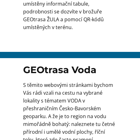
umístěny informační tabule,
podrobnosti se dozvíte v brožuře
GEOtrasa ŽULA a pomocí QR-kódů
umístěných v terénu.
GEOtrasa Voda
S těmito webovými stránkami bychom
Vás rádi vzali na cestu na vybrané
lokality s tématem VODA v
přeshraničním Česko-Bavorském
geoparku. A že je to region na vodu
mimořádně bohatý: naleznete tu četné
přírodní i umělé vodní plochy, říční
toky, které zde často pramení,