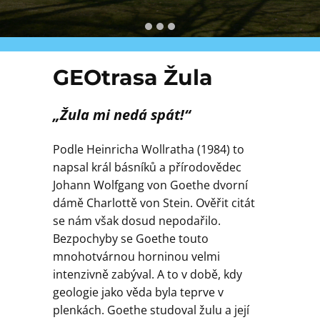
Geologie
Kontakt
GEOtrasa Žula
„Žula mi nedá spát!“
Podle Heinricha Wollratha (1984) to
napsal král básníků a přírodovědec
Johann Wolfgang von Goethe dvorní
dámě Charlottě von Stein. Ověřit citát
se nám však dosud nepodařilo.
Bezpochyby se Goethe touto
mnohotvárnou horninou velmi
intenzivně zabýval. A to v době, kdy
geologie jako věda byla teprve v
plenkách. Goethe studoval žulu a její