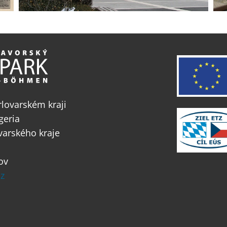
lovarském kraji
geria
varského kraje
ov
z