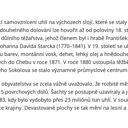
í samovznícení uhlí na výchozech slojí, které se stal
ouhelného dolování lze hovořit až od poloviny 18. sto
 důlního těžařstva, jehož členem byl i hrabě Františe
Johanna Davida Starcka (1770–1841). V 19. století se 
obu barev, montánní vosk, dehet, lehký olej a hnědouh
ech do Chebu v roce 1871. V roce 1880 ustoupila těžb
ho Sokolova se stalo významné průmyslové centrum
obyvatelstva se zcela vážně uvažovalo, že rozbité m
15 povrchových dolů. Šachty se postupně uzavíraly a j
983, kdy bylo vydobyto přes 23 miliónů tun uhlí. V so
ace krajiny. Devastované plochy se tak mění na lesní 