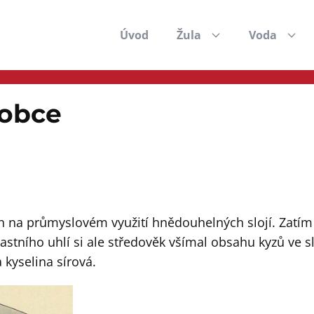
Úvod
Žula
Voda
 obce
 na průmyslovém využití hnědouhelných slojí. Zatím n
lastního uhlí si ale středověk všímal obsahu kyzů ve s
 kyselina sírová.