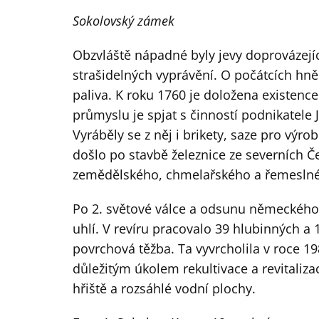
Sokolovský zámek
Obzvláště nápadné byly jevy doprovázejíc
strašidelných vyprávění. O počátcích hněd
paliva. K roku 1760 je doložena existence
průmyslu je spjat s činností podnikatele 
Vyráběly se z něj i brikety, saze pro výr
došlo po stavbě železnice ze severních Č
zemědělského, chmelařského a řemeslné
Po 2. světové válce a odsunu německého 
uhlí. V revíru pracovalo 39 hlubinných a 
povrchová těžba. Ta vyvrcholila v roce 1
důležitým úkolem rekultivace a revitaliz
hřiště a rozsáhlé vodní plochy.