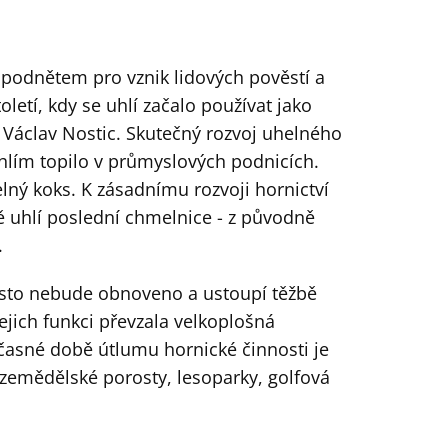
y podnětem pro vznik lidových pověstí a
letí, kdy se uhlí začalo používat jako
k Václav Nostic. Skutečný rozvoj uhelného
uhlím topilo v průmyslových podnicích.
elný koks. K zásadnímu rozvoji hornictví
ě uhlí poslední chmelnice - z původně
.
ěsto nebude obnoveno a ustoupí těžbě
ejich funkci převzala velkoplošná
učasné době útlumu hornické činnosti je
a zemědělské porosty, lesoparky, golfová