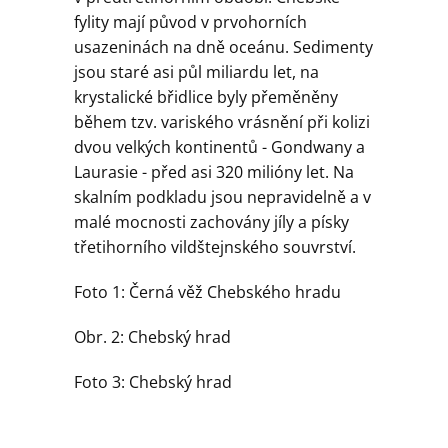
fylity mají původ v prvohorních
usazeninách na dně oceánu. Sedimenty
jsou staré asi půl miliardu let, na
krystalické břidlice byly přeměněny
během tzv. variského vrásnění při kolizi
dvou velkých kontinentů - Gondwany a
Laurasie - před asi 320 milióny let. Na
skalním podkladu jsou nepravidelně a v
malé mocnosti zachovány jíly a písky
třetihorního vildštejnského souvrství.
Foto 1: Černá věž Chebského hradu
Obr. 2: Chebský hrad
Foto 3: Chebský hrad