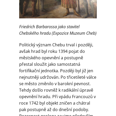
Friedrich Barbarossa jako stavitel
Chebského hradu (Expozice Muzeum Cheb)
Politický význam Chebu trval i později,
avšak hrad byl roku 1394 pojat do
městského opevnění a postupně
přestal sloužit jako samostatná
fortifikační jednotka. Později byl již jen
nejnutněji udržován. Po třicetileté válce
se město změnilo v barokní pevnost.
Tehdy došlo rovněž k radikální úpravě
opevnění hradu. Při vpádu Francouzů v
roce 1742 byl objekt zničen a chátral
pak postupně až do dnešní podoby.