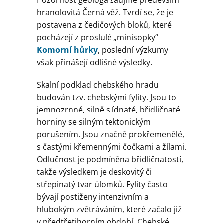
Pozornost geologa zaujme především
hranolovitá Černá věž. Tvrdí se, že je
postavena z čedičových bloků, které
pocházejí z proslulé „minisopky“
Komorní hůrky
, poslední výzkumy
však přinášejí odlišné výsledky.
Skalní podklad chebského hradu
budován tzv. chebskými fylity. Jsou to
jemnozrnné, silně slídnaté, břidličnaté
horniny se silným tektonickým
porušením. Jsou značně prokřemenělé,
s častými křemennými čočkami a žílami.
Odlučnost je podmíněna břidličnatostí,
takže výsledkem je deskovitý či
střepinatý tvar úlomků. Fylity často
bývají postiženy intenzivním a
hlubokým zvětráváním, které začalo již
v předtřetihorním období. Chebské