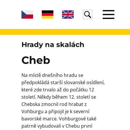
Úvod
Hrady na skalách
Cheb
Žula
Na místě dnešního hradu se
předpokládá starší slovanské osídlení,
Voda
které zde trvalo až do počátku 12
století. Někdy během 12. století se
Chebska zmocnil rod hrabat z
Egeria
Vohburgu a připojil je k severní
bavorské marce. Vohburgové také
patrně vybudovali v Chebu první