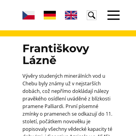
Úvod
Františkovy
Lázně
Žula
Vývěry studených minerálních vod u
Chebu byly známy už v nejstarších
Voda
dobách, což nepřímo dokládají nálezy
pravěkého osídlení uváděné z blízkosti
pramene Palliardi. První písemné
Egeria
zmínky o pramenech se odkazují do 11.
století, počátkem novověku je
popisovaly všechny vědecké kapacity té