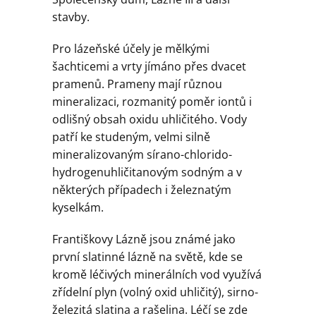
stavby.
Pro lázeňské účely je mělkými
šachticemi a vrty jímáno přes dvacet
pramenů. Prameny mají různou
mineralizaci, rozmanitý poměr iontů i
odlišný obsah oxidu uhličitého. Vody
patří ke studeným, velmi silně
mineralizovaným sírano-chlorido-
hydrogenuhličitanovým sodným a v
některých případech i železnatým
kyselkám.
Františkovy Lázně jsou známé jako
první slatinné lázně na světě, kde se
kromě léčivých minerálních vod využívá
zřídelní plyn (volný oxid uhličitý), sirno-
železitá slatina a rašelina. Léčí se zde