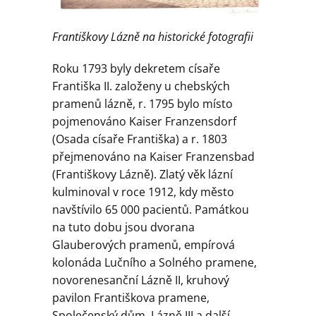
Františkovy Lázně na historické fotografii
Roku 1793 byly dekretem císaře
Františka II. založeny u chebských
pramenů lázně, r. 1795 bylo místo
pojmenováno Kaiser Franzensdorf
(Osada císaře Františka) a r. 1803
přejmenováno na Kaiser Franzensbad
(Františkovy Lázně). Zlatý věk lázní
kulminoval v roce 1912, kdy město
navštívilo 65 000 pacientů. Památkou
na tuto dobu jsou dvorana
Glauberových pramenů, empírová
kolonáda Lučního a Solného pramene,
novorenesanční Lázně II, kruhový
pavilon Františkova pramene,
Společenský dům, Lázně III a další