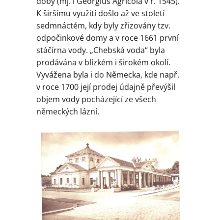
Geologie
doby (mj. i Georgius Agricola v r. 1545).
K širšímu využití došlo až ve století
sedmnáctém, kdy byly zřizovány tzv.
Kontakt
odpočinkové domy a v roce 1661 první
stáčírna vody. „Chebská voda“ byla
prodávána v blízkém i širokém okolí.
Vyvážena byla i do Německa, kde např.
v roce 1700 její prodej údajně převýšil
objem vody pocházející ze všech
německých lázní.