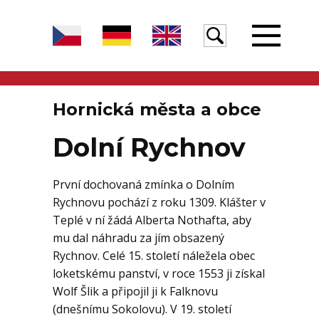
Úvod
Hornická města a obce
Dolní Rychnov
Žula
První dochovaná zmínka o Dolním
Rychnovu pochází z roku 1309. Klášter v
Voda
Teplé v ní žádá Alberta Nothafta, aby
mu dal náhradu za jím obsazený
Rychnov. Celé 15. století náležela obec
Egeria
loketskému panství, v roce 1553 ji získal
Wolf Šlik a připojil ji k Falknovu
(dnešnímu Sokolovu). V 19. století