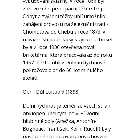
vybudování sklárny. V roce 1866 byl
zprovozněn první parní těžní stroj.
Odbyt a zvýšení těžby uhlí umožnilo
zahájení provozu na železniční trati z
Chomutova do Chebu v roce 1873. V
návaznosti na pokusy s výrobou briket
byla v roce 1930 otevřena nová
briketárna, která pracovala až do roku
1967. Těžba uhlí v Dolním Rychnově
pokračovala až do 60. let minulého
století.
Obr.: Důl Luitpold (1898)
Dolní Rychnov je téměř ze všech stran
obklopen uhelnými doly. Původní
hlubinné doly (Anežka, Antonín-
Boghead, František, Kern, Rudolf) byly
postupně nahrazovány povrchovými