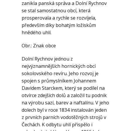
Geologie
zanikla panská správa a Dolní Rychnov
se stal samostatnou obcí, která
prosperovala a rychle se rozvíjela,
Kontakt
především díky bohatým ložiskům
hnědého uhlí.
Obr.: Znak obce
Dolní Rychnov jednou z
nejvýznamnějších hornických obcí
sokolovského revíru. Jeho rozvoj je
spojen s průmyslníkem Johannem
Davidem Starckem, který se podílel na
otvírce zdejších dolů a založil tu podnik
na výrobu sazí, barev a naftalínu. V jeho
dolech byl v roce 1834 instalován jeden
z prvních parních vodotěžných strojů v
Čechách. K odbytu uhlí přispělo i