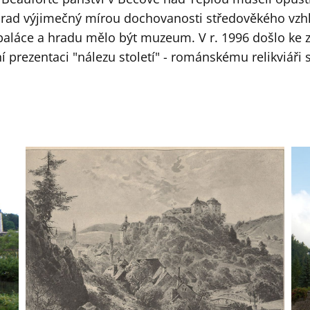
hrad výjimečný mírou dochovanosti středověkého vzhl
 paláce a hradu mělo být muzeum. V r. 1996 došlo ke 
í prezentaci "nálezu století" - románskému relikviáři 