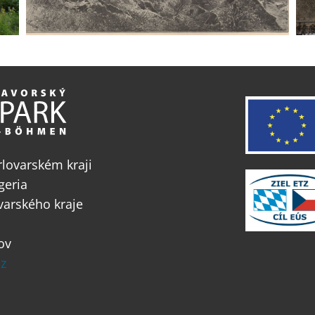
lovarském kraji
geria
varského kraje
ov
z