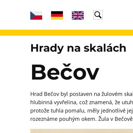
Hrady na skalách
Bečov
Hrad Bečov byl postaven na žulovém skali
hlubinná vyvřelina, což znamená, že ut
protože tuhla pomalu, měly jednotlivé jej
rozeznáme pouhým okem. Žula v Bečově j