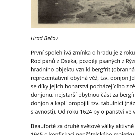
Hrad Bečov
První spolehlivá zmínka o hradu je z rok
Rod pánů z Oseka, později psaných z Rýzm
hradního objektu vznikl bergfrit (obrann
reprezentativní obytná věž, tzv. donjon J
se díky jejich bohatství pocházejícího z 
donjonu, nejstarší obytnou část za berg
donjon a kapli propojili tzv. tabulnicí (n
slavnosti). Od roku 1624 bylo panství ve
Beauforté za druhé světové války aktivně
1945 o konfiskaci nepřátelského majetku