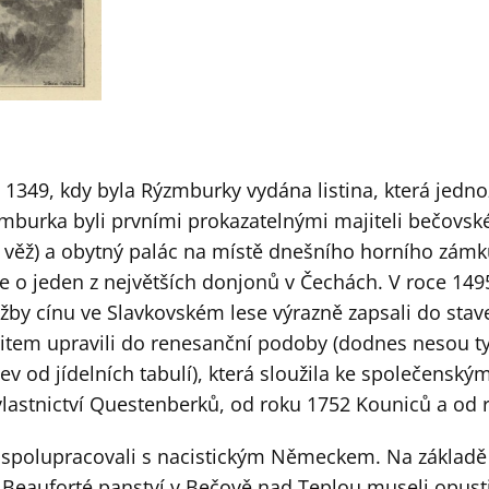
u 1349, kdy byla Rýzmburky vydána listina, která jedn
burka byli prvními prokazatelnými majiteli bečovskéh
á věž) a obytný palác na místě dnešního horního zámk
de o jeden z největších donjonů v Čechách. V roce 1495
těžby cínu ve Slavkovském lese výrazně zapsali do stave
fritem upravili do renesanční podoby (dodnes nesou 
ázev od jídelních tabulí), která sloužila ke společensk
 vlastnictví Questenberků, od roku 1752 Kouniců a od
 spolupracovali s nacistickým Německem. Na základě d
 Beauforté panství v Bečově nad Teplou museli opusti