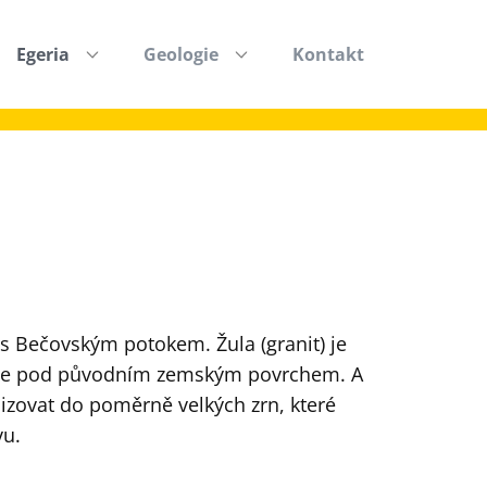
Egeria
Geologie
Kontakt
 s Bečovským potokem. Žula (granit) je
oubce pod původním zemským povrchem. A
alizovat do poměrně velkých zrn, které
vu.