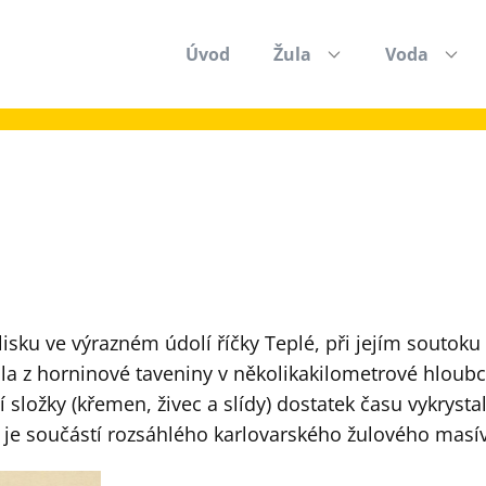
Úvod
Žula
Voda
sku ve výrazném údolí říčky Teplé, při jejím soutoku
uhla z horninové taveniny v několikakilometrové hl
í složky (křemen, živec a slídy) dostatek času vykryst
e součástí rozsáhlého karlovarského žulového masí