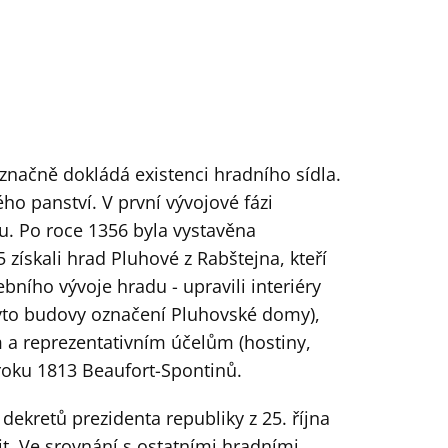
označně dokládá existenci hradního sídla.
o panství. V první vývojové fázi
u. Po roce 1356 byla vystavěna
 získali hrad Pluhové z Rabštejna, kteří
bního vývoje hradu - upravili interiéry
tyto budovy označení Pluhovské domy),
ým a reprezentativním účelům (hostiny,
 roku 1813 Beaufort-Spontinů.
ekretů prezidenta republiky z 25. října
t. Ve srovnání s ostatními hradními