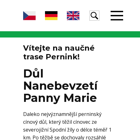
Úvod
Vítejte na naučné
trase Pernink!
Žula
Důl
Nanebevzetí
Voda
Panny Marie
Daleko nejvýznamnější perninský
Egeria
cínový důl, který těžil cínovec ze
severojižní Spodní žíly o délce téměř 1
km. Po těžbě se dochovaly rozsáhlé