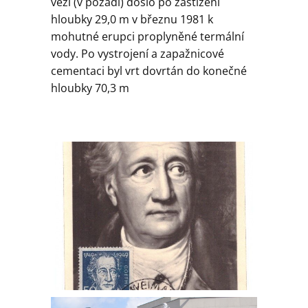
věží (v pozadí) došlo po zastižení
hloubky 29,0 m v březnu 1981 k
mohutné erupci proplyněné termální
vody. Po vystrojení a zapažnicové
cementaci byl vrt dovrtán do konečné
hloubky 70,3 m