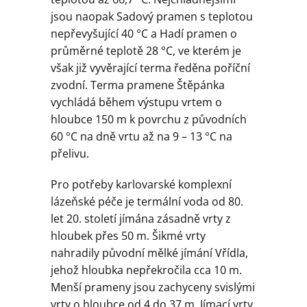
jsou naopak Sadový pramen s teplotou
nepřevyšující 40 °C a Hadí pramen o
průměrné teplotě 28 °C, ve kterém je
však již vyvěrající terma ředěna poříční
zvodní. Terma pramene Štěpánka
vychládá během výstupu vrtem o
hloubce 150 m k povrchu z původních
60 °C na dně vrtu až na 9 – 13 °C na
přelivu.
Pro potřeby karlovarské komplexní
lázeňské péče je termální voda od 80.
let 20. století jímána zásadně vrty z
hloubek přes 50 m. Šikmé vrty
nahradily původní mělké jímání Vřídla,
jehož hloubka nepřekročila cca 10 m.
Menší prameny jsou zachyceny svislými
vrty o hloubce od 4 do 37 m. Jímací vrty