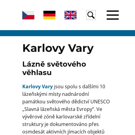
Úvod
Karlovy Vary
Lázně světového
Žula
věhlasu
Karlovy Vary
jsou spolu s dalšími 10
Voda
lázeňskými místy nadnárodní
památkou světového dědictví UNESCO
„Slavná lázeňská města Evropy“. Ve
Egeria
vývěrové zóně karlovarské zřídelní
struktury je dokumentováno přes
osmdesát aktivních jímacích objektů