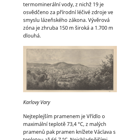
Geologie
termominerální vody, z nichž 19 je
osvědčeno za přírodní léčivé zdroje ve
smyslu lázeňského zákona. Vývěrová
Kontakt
zóna je zhruba 150 m široká a 1.700 m
dlouhá.
Karlovy Vary
Nejteplejším pramenem je Vřídlo o
maximální teplotě 73,4 °C, z malých
pramenů pak pramen knížete Václava s
teplotou až 66,7 °C. Nejchladnějšími