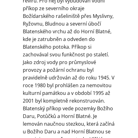
Geologie
revíru. Pro něj byl vybudován vodní
příkop ze severního okraje
Božídarského rašeliniště přes Myslivny,
Kontakt
Ryžovnu, Bludnou a severní úbočí
Blatenského vrchu až do Horní Blatné,
kde je zatrubněn a odveden do
Blatenského potoka. Příkop si
zachovával svou funkčnost po staletí.
Jako zdroj vody pro průmyslové
provozy a požární ochranu byl
pravidelně udržován až do roku 1945. V
roce 1980 byl prohlášen za nemovitou
kulturní památkou a v období 1995 až
2001 byl kompletně rekonstruován.
Blatenský příkop vede pozemky Božího
Daru, Potůčků a Horní Blatné. Je
lemován naučnou stezkou, která začíná
u Božího Daru a nad Horní Blatnou se