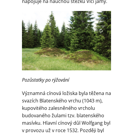
napojuje na naučnou stezku Vlčí jámy.
Pozůstatky po rýžování
Významná cínová ložiska byla těžena na
svazích Blatenského vrchu (1043 m),
kupovitého zalesněného vrcholu
budovaného žulami tzv. blatenského
masívku. Hlavní cínový důl Wolfgang byl
v provozu už v roce 1532. Později byl