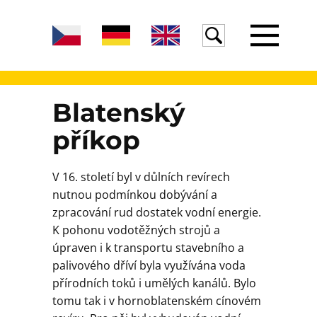
Úvod
Blatenský
příkop
Žula
V 16. století byl v důlních revírech
nutnou podmínkou dobývání a
Voda
zpracování rud dostatek vodní energie.
K pohonu vodotěžných strojů a
úpraven i k transportu stavebního a
Egeria
palivového dříví byla využívána voda
přírodních toků i umělých kanálů. Bylo
tomu tak i v hornoblatenském cínovém