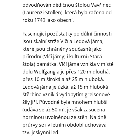
odvodňován dědičnou štolou Vavřinec
(Laurenzi-Stollen), která byla ražena od
roku 1749 jako obecní.
Fascinující pozůstatky po důlní činnosti
jsou skalní strže Vlčí a Ledová jáma,
které jsou chráněny současně jako
přírodní (Vlčí jámy) i kulturní (Stará
štola) památka. Vlčí jáma vznikla v místě
dolu Wolfgang a je přes 120 m dlouhá,
přes 10 m široká a až 25 m hluboká.
Ledová jáma je úzká, až 15 m hluboká
štěrbina vzniklá vydobytím greisenové
žíly Jiří. Původně byla mnohem hlubší
(udává se až 50 m), je však zasucena
horninou uvolněnou ze stěn. Na dně
průrvy se i v letním období uchovává
tzv. jeskynní led.