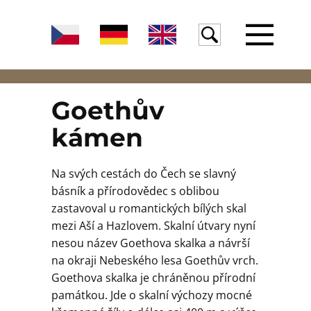
Úvod
Goethův
kámen
Žula
Na svých cestách do Čech se slavný
básník a přírodovědec s oblibou
Voda
zastavoval u romantických bílých skal
mezi Aší a Hazlovem. Skalní útvary nyní
nesou název Goethova skalka a návrší
Egeria
na okraji Nebeského lesa Goethův vrch.
Goethova skalka je chráněnou přírodní
památkou. Jde o skalní výchozy mocné