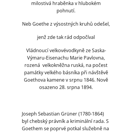
milostivá hraběnka v hlubokém
pohnutí.
Neb Goethe z výsostných kruhů odešel,
jenž zde tak rád odpočíval
Vládnoucí velkovévodkyně ze Saska-
Výmaru-Eisenachu Marie Pavlovna,
rozená velkokněžna ruská, na počest
památky velkého básníka při návštěvě
Goethova kamene v srpnu 1846. Nově
osazeno 28. srpna 1894.
Joseph Sebastian Grüner (1780-1864)
byl chebský právník a kriminální rada. S
Goethem se poprvé potkal služebně na