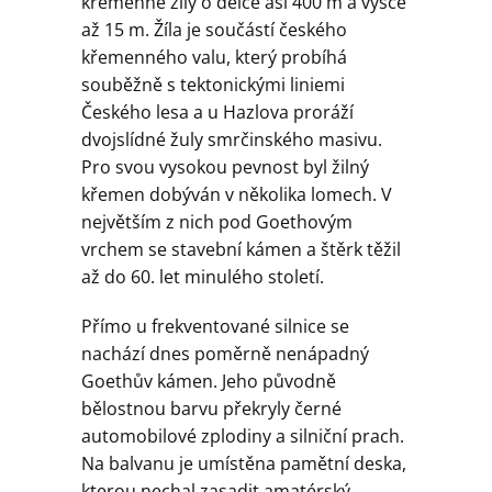
Geologie
křemenné žíly o délce asi 400 m a výšce
až 15 m. Žíla je součástí českého
křemenného valu, který probíhá
Kontakt
souběžně s tektonickými liniemi
Českého lesa a u Hazlova proráží
dvojslídné žuly smrčinského masivu.
Pro svou vysokou pevnost byl žilný
křemen dobýván v několika lomech. V
největším z nich pod Goethovým
vrchem se stavební kámen a štěrk těžil
až do 60. let minulého století.
Přímo u frekventované silnice se
nachází dnes poměrně nenápadný
Goethův kámen. Jeho původně
bělostnou barvu překryly černé
automobilové zplodiny a silniční prach.
Na balvanu je umístěna pamětní deska,
kterou nechal zasadit amatérský