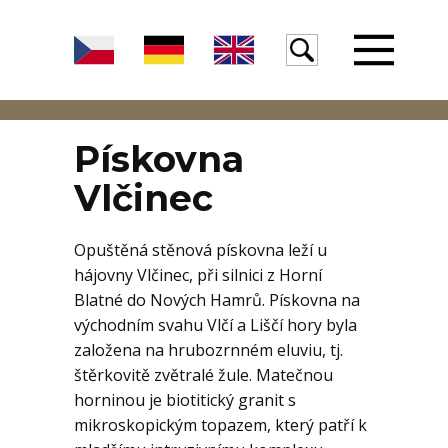
Úvod
Pískovna
Vlčinec
Žula
Opuštěná stěnová pískovna leží u
hájovny Vlčinec, při silnici z Horní
Voda
Blatné do Nových Hamrů. Pískovna na
východním svahu Vlčí a Liščí hory byla
založena na hrubozrnném eluviu, tj.
Egeria
štěrkovitě zvětralé žule. Matečnou
horninou je biotitický granit s
mikroskopickým topazem, který patří k