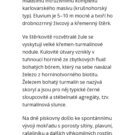
Geologie
mladšímu intruzivnímu komplexu
karlovarského masívu (krušnohorský
typ). Eluvium je 5–10 m mocné a tvoří ho
Kontakt
drobnozrnný živcový a křemenný štěrk.
Ve štěrkovitě rozvětralé žule se
vyskytují velké křemen-turmalínové
nodule. Kulovité útvary vznikly v
tuhnoucí hornině ze zbytkových fluid
bohatých bórem, který na sebe navázal
železo z horninotvorného biotitu.
Železem bohatý turmalín se nazývá
skoryl a jsou pro něj typické černé
sloupcovité a stébelnaté agregáty, tzv.
turmalínová slunce.
Na dně pískovny došlo ke spontánnímu
vývoji mokřadu s porosty sítiny, plavuní,
rašeliníku a dalších vlhkomilných rostlin.