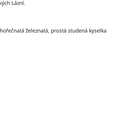
kých Lázní.
hořečnatá železnatá, prostá studená kyselka