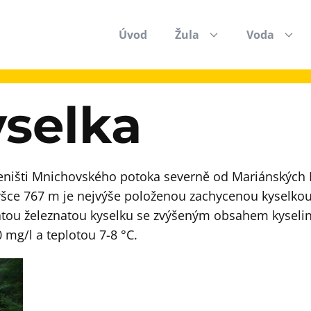
Úvod
Žula
Voda
yselka
eništi Mnichovského potoka severně od Mariánských L
šce 767 m je nejvýše položenou zachycenou kyselkou
tou železnatou kyselku se zvýšeným obsahem kyseliny
 mg/l a teplotou 7-8 °C.