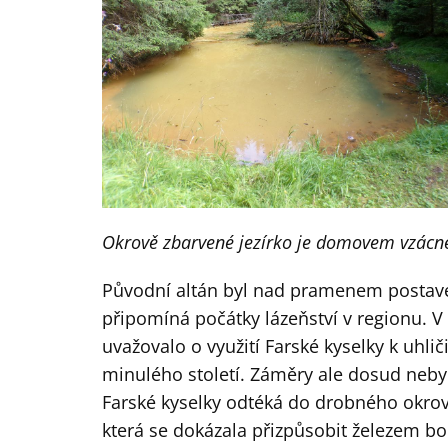
Okrově zbarvené jezírko je domovem vzácn
Původní altán byl nad pramenem postave
připomíná počátky lázeňství v regionu. V 
uvažovalo o využití Farské kyselky k uhli
minulého století. Záměry ale dosud nebyl
Farské kyselky odtéká do drobného okrově 
která se dokázala přizpůsobit železem boh