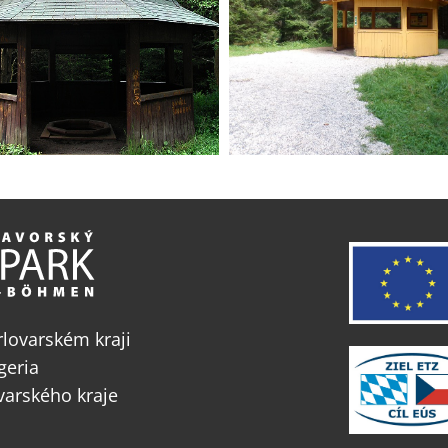
lovarském kraji
geria
varského kraje