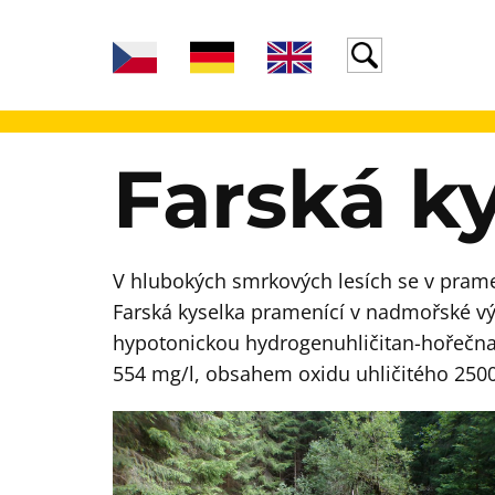
Farská k
V hlubokých smrkových lesích se v pram
Farská kyselka pramenící v nadmořské vý
hypotonickou hydrogenuhličitan-hořečna
554 mg/l, obsahem oxidu uhličitého 2500