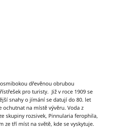
 s osmibokou dřevěnou obrubou
střešek pro turisty. Již v roce 1909 se
ší snahy o jímání se datují do 80. let
le ochutnat na místě vývěru. Voda z
e skupiny rozsivek, Pinnularia ferophila,
 ze tří míst na světě, kde se vyskytuje.