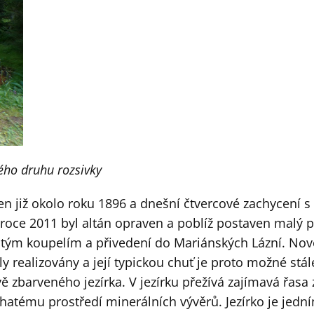
ého druhu rozsivky
n již okolo roku 1896 a dnešní čtvercové zachycení
roce 2011 byl altán opraven a poblíž postaven malý pří
čitým koupelím a přivedení do Mariánských Lázní. Nověj
y realizovány a její typickou chuť je proto možné stá
zbarveného jezírka. V jezírku přežívá zajímavá řasa z
atému prostředí minerálních vývěrů. Jezírko je jedním