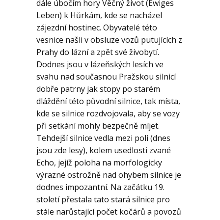
Geologie
dále úbočím hory Věčný život (Ewiges
Leben) k Hůrkám, kde se nacházel
zájezdní hostinec. Obyvatelé této
Kontakt
vesnice našli v obsluze vozů putujících z
Prahy do lázní a zpět své živobytí.
Dodnes jsou v lázeňských lesích ve
svahu nad současnou Pražskou silnicí
dobře patrny jak stopy po starém
dláždění této původní silnice, tak místa,
kde se silnice rozdvojovala, aby se vozy
při setkání mohly bezpečně míjet.
Tehdejší silnice vedla mezi poli (dnes
jsou zde lesy), kolem usedlosti zvané
Echo, jejíž poloha na morfologicky
výrazné ostrožně nad ohybem silnice je
dodnes impozantní. Na začátku 19.
století přestala tato stará silnice pro
stále narůstající počet kočárů a povozů