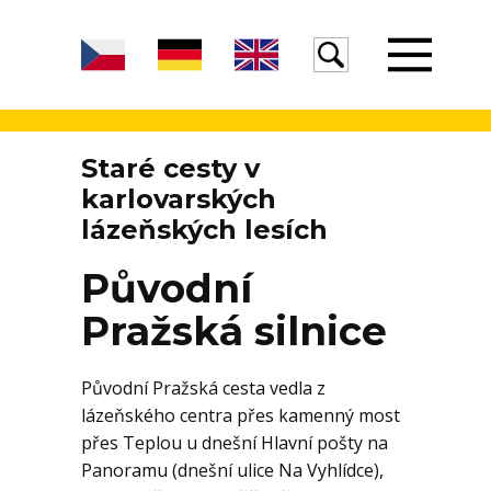
Úvod
Staré cesty v
karlovarských
lázeňských lesích
Žula
Původní
Pražská silnice
Voda
Původní Pražská cesta vedla z
Egeria
lázeňského centra přes kamenný most
přes Teplou u dnešní Hlavní pošty na
Panoramu (dnešní ulice Na Vyhlídce),