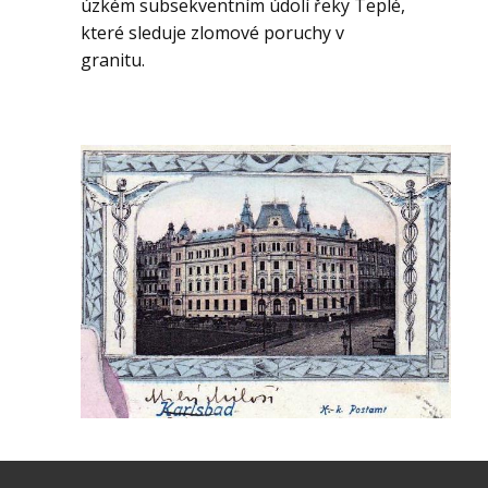
úzkém subsekventním údolí řeky Teplé,
které sleduje zlomové poruchy v
granitu.