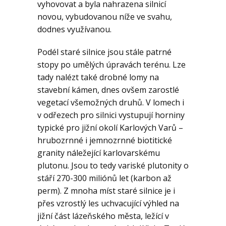
vyhovovat a byla nahrazena silnicí
novou, vybudovanou níže ve svahu,
dodnes využívanou.
Podél staré silnice jsou stále patrné
stopy po umělých úpravách terénu. Lze
tady nalézt také drobné lomy na
stavební kámen, dnes ovšem zarostlé
vegetací všemožných druhů. V lomech i
v odřezech pro silnici vystupují horniny
typické pro jižní okolí Karlových Varů –
hrubozrnné i jemnozrnné biotitické
granity náležející karlovarskému
plutonu. Jsou to tedy variské plutonity o
stáří 270-300 miliónů let (karbon až
perm). Z mnoha míst staré silnice je i
přes vzrostlý les uchvacující výhled na
jižní část lázeňského města, ležící v