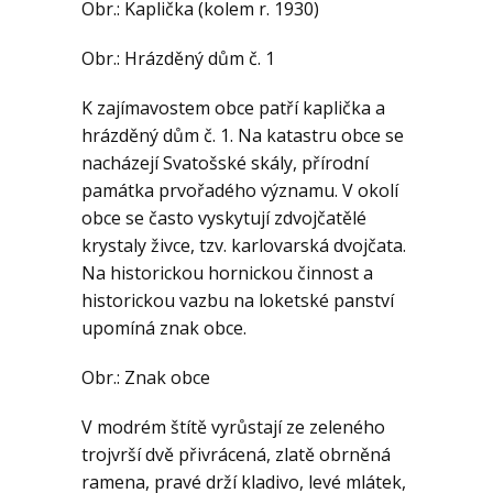
Obr.: Kaplička (kolem r. 1930)
Obr.: Hrázděný dům č. 1
K zajímavostem obce patří kaplička a
hrázděný dům č. 1. Na katastru obce se
nacházejí Svatošské skály, přírodní
památka prvořadého významu. V okolí
obce se často vyskytují zdvojčatělé
krystaly živce, tzv. karlovarská dvojčata.
Na historickou hornickou činnost a
historickou vazbu na loketské panství
upomíná znak obce.
Obr.: Znak obce
V modrém štítě vyrůstají ze zeleného
trojvrší dvě přivrácená, zlatě obrněná
ramena, pravé drží kladivo, levé mlátek,