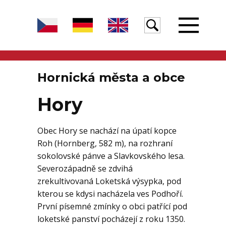
Úvod
Hornická města a obce
Hory
Žula
Obec Hory se nachází na úpatí kopce
Roh (Hornberg, 582 m), na rozhraní
Voda
sokolovské pánve a Slavkovského lesa.
Severozápadně se zdvihá
zrekultivovaná Loketská výsypka, pod
Egeria
kterou se kdysi nacházela ves Podhoří.
První písemné zmínky o obci patřící pod
loketské panství pocházejí z roku 1350.