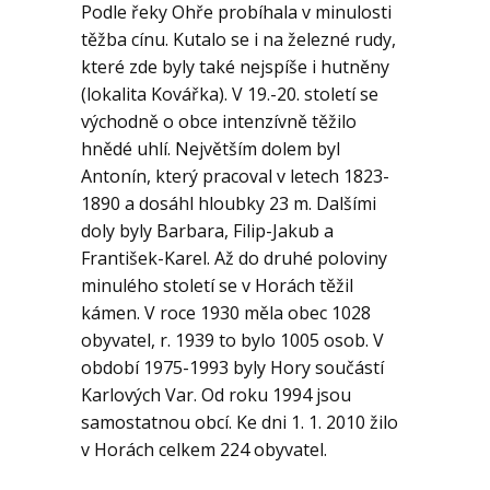
Geologie
Podle řeky Ohře probíhala v minulosti
těžba cínu. Kutalo se i na železné rudy,
které zde byly také nejspíše i hutněny
Kontakt
(lokalita Kovářka). V 19.-20. století se
východně o obce intenzívně těžilo
hnědé uhlí. Největším dolem byl
Antonín, který pracoval v letech 1823-
1890 a dosáhl hloubky 23 m. Dalšími
doly byly Barbara, Filip-Jakub a
František-Karel. Až do druhé poloviny
minulého století se v Horách těžil
kámen. V roce 1930 měla obec 1028
obyvatel, r. 1939 to bylo 1005 osob. V
období 1975-1993 byly Hory součástí
Karlových Var. Od roku 1994 jsou
samostatnou obcí. Ke dni 1. 1. 2010 žilo
v Horách celkem 224 obyvatel.