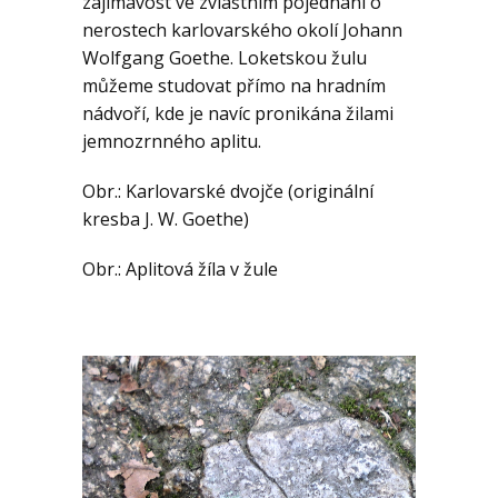
zajímavost ve zvláštním pojednání o
nerostech karlovarského okolí Johann
Wolfgang Goethe. Loketskou žulu
můžeme studovat přímo na hradním
nádvoří, kde je navíc pronikána žilami
jemnozrnného aplitu.
Obr.: Karlovarské dvojče (originální
kresba J. W. Goethe)
Obr.: Aplitová žíla v žule