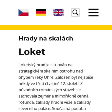
Úvod
Hrady na skalách
Loket
Žula
Loketský hrad je situován na
strategickém skalním ostrohu nad
Voda
ohybem řeky Ohře. Založen byl nejspíše
někdy ve třetí čtvrtině 12. století. Z
původních románských staveb se
Egeria
zachovala zejména mimořádně cenná
rotunda, základy hradní věže a základy
severního paláce. Současná podoba