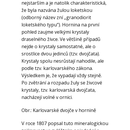
nejstarším a je natolik charakteristická,
že byla nazvána žulou loketskou
(odborný název zní „granodiorit
loketského typu“). Hornina na první
pohled zaujme velkými krystaly
draselného živce. Ve většině případů
nejde o krystaly samostatné, ale o
srostlice dvou jedinců (tzv. dvojčata).
Krystaly spolu nesrůstají nahodile, ale
podle tzv. karlovarského zákona.
Výsledkem je, že vypadají vždy stejně.
Po zvětrání a rozpadu žuly se živcové
krystaly, tzv. karlovarská dvojčata,
nacházejí volné v ornici.
Obr.: Karlovarské dvojče v hornině
V roce 1807 popsal tuto mineralogickou