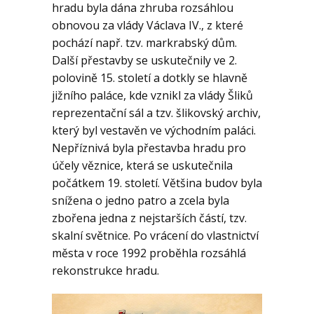
Geologie
hradu byla dána zhruba rozsáhlou
obnovou za vlády Václava IV., z které
pochází např. tzv. markrabský dům.
Kontakt
Další přestavby se uskutečnily ve 2.
polovině 15. století a dotkly se hlavně
jižního paláce, kde vznikl za vlády Šliků
reprezentační sál a tzv. šlikovský archiv,
který byl vestavěn ve východním paláci.
Nepříznivá byla přestavba hradu pro
účely věznice, která se uskutečnila
počátkem 19. století. Většina budov byla
snížena o jedno patro a zcela byla
zbořena jedna z nejstarších částí, tzv.
skalní světnice. Po vrácení do vlastnictví
města v roce 1992 proběhla rozsáhlá
rekonstrukce hradu.