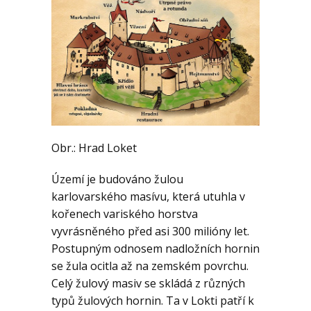
Obr.: Hrad Loket
Území je budováno žulou
karlovarského masívu, která utuhla v
kořenech variského horstva
vyvrásněného před asi 300 milióny let.
Postupným odnosem nadložních hornin
se žula ocitla až na zemském povrchu.
Celý žulový masiv se skládá z různých
typů žulových hornin. Ta v Lokti patří k